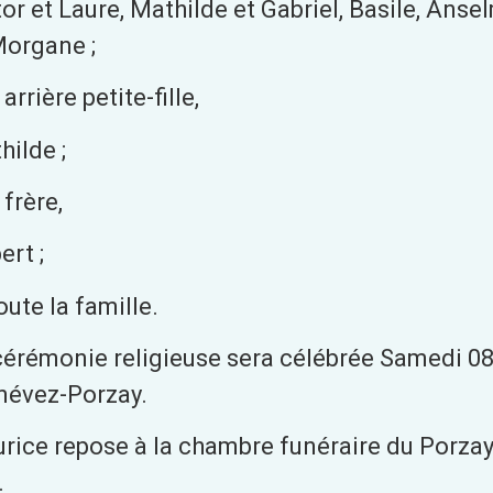
tor et Laure, Mathilde et Gabriel, Basile, Ans
Morgane ;
arrière petite-fille,
hilde ;
frère,
ert ;
oute la famille.
cérémonie religieuse sera célébrée Samedi 08 F
névez-Porzay.
rice repose à la chambre funéraire du Porzay,
.