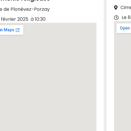
Cime
se de Plonévez-Porzay
Le 8
 février 2025
à 10:30