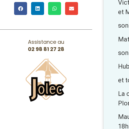
Vic
et 
son 
Mat
Assistance au
02 98 81 27 28
son 
Hub
et t
La 
Plo
Mau
18h