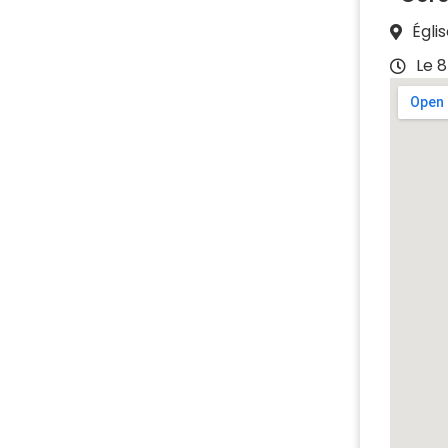
Égli
Le 8