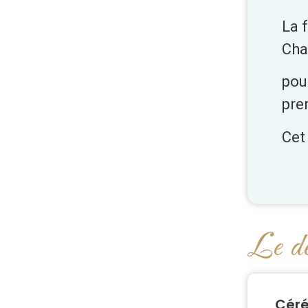
La 
Cha
pou
pre
Cet
Le dé
Céré