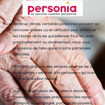
Après un décès, certaines personnes peuvent se
retrouver isolées ou en difficulté pour effectuer
les tâches de la vie quotidienne. Pour les aider
ponctuellement ou durablement, nous vous
proposons de faire appel à notre partenaire
PERSONIA.
PERSONIA propose des services proches de chez
vous agréés « services à la personne » qui ouvrent
droit à déduction fiscale.
Outre la proposition de services à domicile
(ménage, repassage, préparation des repas,
transport accompagné, portage de courses),